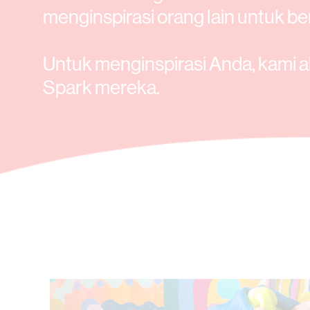
menginspirasi orang lain untuk ber
Untuk menginspirasi Anda, kami
Spark mereka.