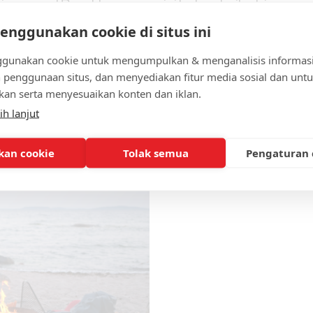
iman asal Brooklyn,
ini bukan trailer biasa y
berbeda untuk Cricket
dengan warna merah mu
nggunakan cookie di situs ini
api besar yang menyal
gunakan cookie untuk mengumpulkan & menganalisis informasi
n penggunaan situs, dan menyediakan fitur media sosial dan unt
Pelajari lebih lanjut
an serta menyesuaikan konten dan iklan.
ih lanjut
nkan cookie
Tolak semua
Pengaturan 