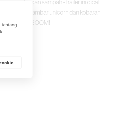
ang penuh dengan sampah - trailer ini dicat
da dengan gambar unicorn dan kobaran
a dengan kata BOOM!
 tentang
uk
cookie