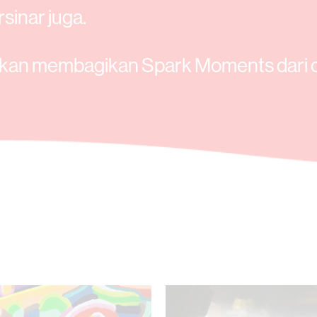
sinar juga.
 akan membagikan Spark Moments dari 