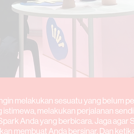
ngin melakukan sesuatu yang belum p
 istimewa, melakukan perjalanan send
Spark Anda yang berbicara. Jaga agar S
akan membuat Anda bersinar. Dan ketik