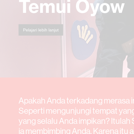
Temui Oyow
Pelajari lebih lanjut
Apakah Anda terkadang merasa i
Seperti mengunjungi tempat yang
yang selalu Anda impikan? Itulah 
ia membimbing Anda. Karena itu 