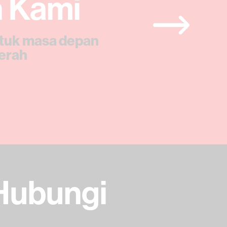
h Kami
ntuk masa depan
cerah
Hubungi