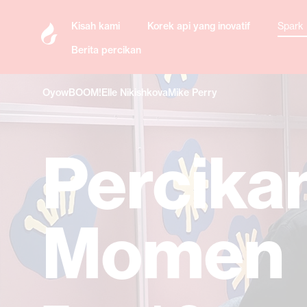
Kisah kami
Korek api yang inovatif
Spark
Berita percikan
Oyow
BOOM!
Elle Nikishkova
Mike Perry
Percika
Momen