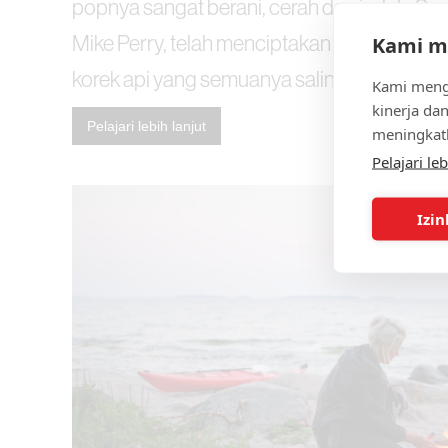
popnya sangat berani, cerah dan indah. Sen
Mike Perry, telah menciptakan lima desain 
Kami me
korek api yang semuanya saling terhubung.
Kami meng
kinerja da
Pelajari lebih lanjut
meningkatk
Pelajari leb
Izi