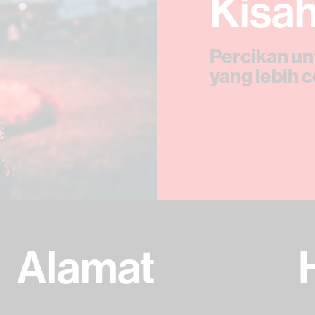
Kisa
Percikan u
yang lebih 
Alamat