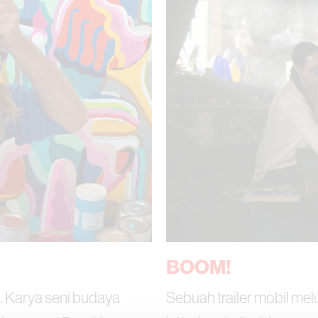
BOOM!
 Karya seni budaya
Sebuah trailer mobil mel